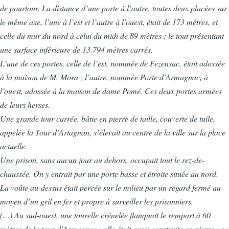
de pourtour. La distance d’une porte à l’autre, toutes deux placées sur
le même axe, l’une à l’est et l’autre à l’ouest, était de 173 mètres, et
celle du mur du nord à celui du midi de 89 mètres ; le tout présentant
une surface inférieure de 13.794 mètres carrés.
L’une de ces portes, celle de l’est, nommée de Fezensac, était adossée
à la maison de M. Mora ; l’autre, nommée Porte d’Armagnac, à
l’ouest, adossée à la maison de dame Pomé. Ces deux portes armées
de leurs herses.
Une grande tour carrée, bâtie en pierre de taille, couverte de tuile,
appelée la Tour d’Artagnan, s’élevait au centre de la ville sur la place
actuelle.
Une prison, sans aucun jour au dehors, occupait tout le rez-de-
chaussée. On y entrait par une porte basse et étroite située au nord.
La voûte au-dessus était percée sur le milieu par un regard fermé au
moyen d’un gril en fer et propre à surveiller les prisonniers.
(…) Au sud-ouest, une tourelle crénelée flanquait le rempart à 60
mètres de la tour d’Armagnac ; elle était aussi construite en pierre ; sa