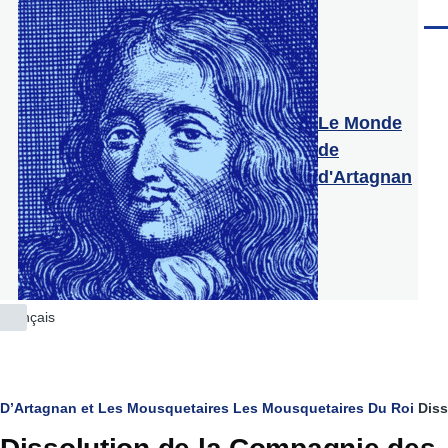
Aller au contenu principal
Men
Le Monde
de
d'Artagnan
Français
Lister
les
actions
supplémentaires
Fil
D’Artagnan et Les Mousquetaires
Les Mousquetaires Du Roi
Dis