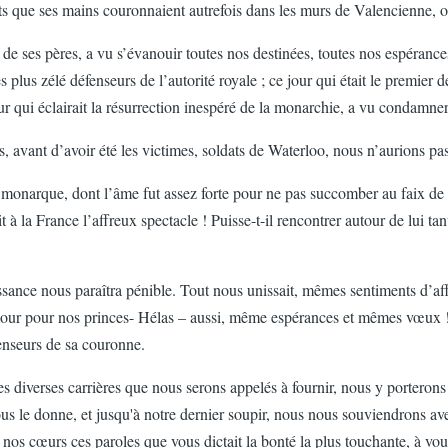
ants que ses mains couronnaient autrefois dans les murs de Valencienne, o
re de ses pères, a vu s’évanouir toutes nos destinées, toutes nos espéranc
plus zélé défenseurs de l’autorité royale ; ce jour qui était le premier d
 jour qui éclairait la résurrection inespéré de la monarchie, a vu condam
, avant d’avoir été les victimes, soldats de Waterloo, nous n’aurions pas
monarque, dont l’âme fut assez forte pour ne pas succomber au faix de ta
à la France l’affreux spectacle ! Puisse-t-il rencontrer autour de lui tant
issance nous paraîtra pénible. Tout nous unissait, mêmes sentiments d’aff
 pour nos princes- Hélas – aussi, même espérances et mêmes vœux ! Si 
fenseurs de sa couronne.
 diverses carrières que nous serons appelés à fournir, nous y porterons l
ous le donne, et jusqu'à notre dernier soupir, nous nous souviendrons a
ans nos cœurs ces paroles que vous dictait la bonté la plus touchante, à