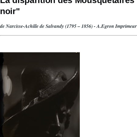
La disparition des Mousquetaires
d'Ariane
noir"
de Narcisse-Achille de Salvandy (1795 – 1856) - A.Egron Imprime