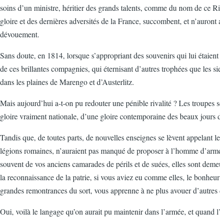
soins d’un ministre, héritier des grands talents, comme du nom de ce Ri
gloire et des dernières adversités de la France, succombent, et n’auront ai
dévouement.
Sans doute, en 1814, lorsque s’appropriant des souvenirs qui lui étaient 
de ces brillantes compagnies, qui éternisant d’autres trophées que les sien
dans les plaines de Marengo et d’Austerlitz.
Mais aujourd’hui a-t-on pu redouter une pénible rivalité ? Les troupes 
gloire vraiment nationale, d’une gloire contemporaine des beaux jours de 
Tandis que, de toutes parts, de nouvelles enseignes se lèvent appelant l
légions romaines, n’auraient pas manqué de proposer à l’homme d’armes
souvent de vos anciens camarades de périls et de suées, elles sont demeu
la reconnaissance de la patrie, si vous aviez eu comme elles, le bonhe
grandes remontrances du sort, vous apprenne à ne plus avouer d’autres d
Oui, voilà le langage qu’on aurait pu maintenir dans l’armée, et quand l