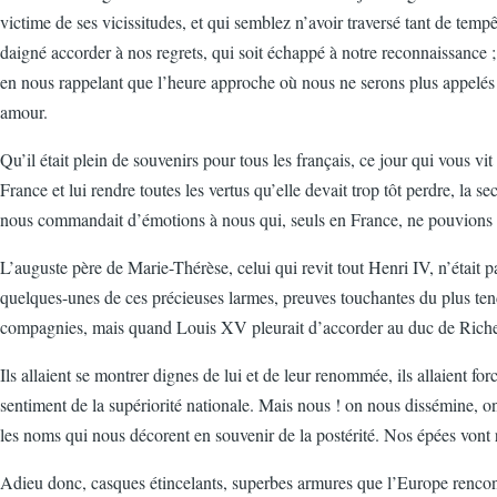
victime de ses vicissitudes, et qui semblez n’avoir traversé tant de tem
daigné accorder à nos regrets, qui soit échappé à notre reconnaissance ; i
en nous rappelant que l’heure approche où nous ne serons plus appelés 
amour.
Qu’il était plein de souvenirs pour tous les français, ce jour qui vous vi
France et lui rendre toutes les vertus qu’elle devait trop tôt perdre, la s
nous commandait d’émotions à nous qui, seuls en France, ne pouvions cons
L’auguste père de Marie-Thérèse, celui qui revit tout Henri IV, n’était p
quelques-unes de ces précieuses larmes, preuves touchantes du plus tendr
compagnies, mais quand Louis XV pleurait d’accorder au duc de Richelieu
Ils allaient se montrer dignes de lui et de leur renommée, ils allaient fo
sentiment de la supériorité nationale. Mais nous ! on nous dissémine, o
les noms qui nous décorent en souvenir de la postérité. Nos épées vont r
Adieu donc, casques étincelants, superbes armures que l’Europe rencontra