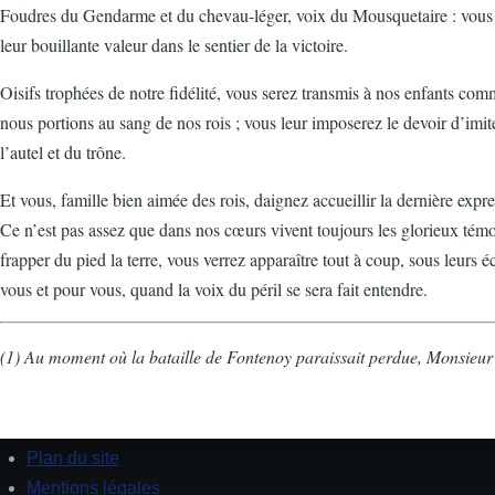
Foudres du Gendarme et du chevau-léger, voix du Mousquetaire : vous ne 
leur bouillante valeur dans le sentier de la victoire.
Oisifs trophées de notre fidélité, vous serez transmis à nos enfants c
nous portions au sang de nos rois ; vous leur imposerez le devoir d’imit
l’autel et du trône.
Et vous, famille bien aimée des rois, daignez accueillir la dernière exp
Ce n’est pas assez que dans nos cœurs vivent toujours les glorieux témoi
frapper du pied la terre, vous verrez apparaître tout à coup, sous leurs 
vous et pour vous, quand la voix du péril se sera fait entendre.
(1) Au moment où la bataille de Fontenoy paraissait perdue, Monsieur 
Plan du site
Footer
Mentions légales