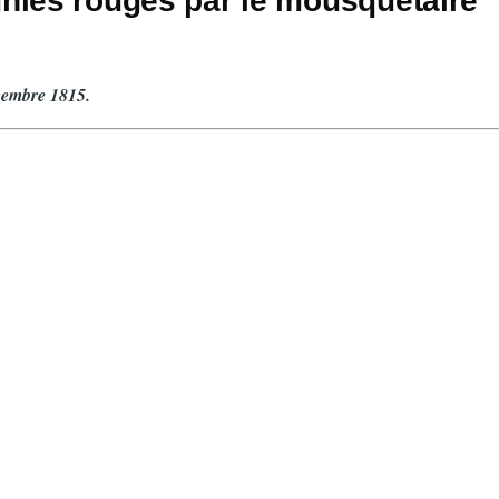
gnies rouges par le mousquetaire
cembre 1815.