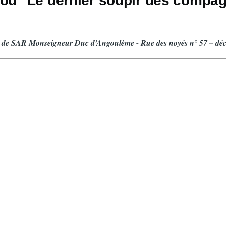
 ou "Le dernier soupir des compa
ur de SAR Monseigneur Duc d’Angoulème - Rue des noyés n° 57 – dé