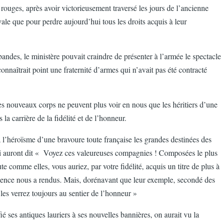
ouges, après avoir victorieusement traversé les jours de l’ancienne
oyale que pour perdre aujourd’hui tous les droits acquis à leur
 bandes, le ministère pouvait craindre de présenter à l’armée le spectacle
connaîtrait point une fraternité d’armes qui n’avait pas été contracté
es nouveaux corps ne peuvent plus voir en nous que les héritiers d’une
a carrière de la fidélité et de l’honneur.
à l’héroïsme d’une bravoure toute française les grandes destinées des
ui auront dit « Voyez ces valeureuses compagnies ! Composées le plus
 comme elles, vous auriez, par votre fidélité, acquis un titre de plus à
idence nous a rendus. Mais, dorénavant que leur exemple, secondé des
es verrez toujours au sentier de l’honneur »
é ses antiques lauriers à ses nouvelles bannières, on aurait vu la