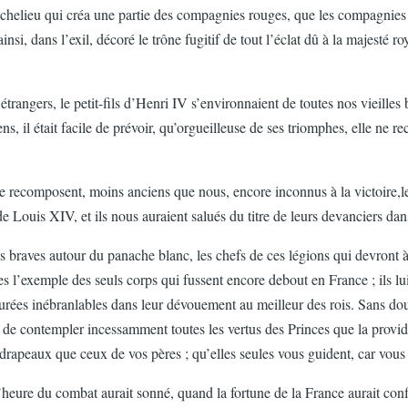
chelieu qui créa une partie des compagnies rouges, que les compagnies r
nsi, dans l’exil, décoré le trône fugitif de tout l’éclat dû à la majesté r
étrangers, le petit-fils d’Henri IV s’environnaient de toutes nos vieilles
s, il était facile de prévoir, qu’orgueilleuse de ses triomphes, elle ne re
se recomposent, moins anciens que nous, encore inconnus à la victoire,l
Louis XIV, et ils nous auraient salués du titre de leurs devanciers dans l
es braves autour du panache blanc, les chefs de ces légions qui devront 
 l’exemple des seuls corps qui fussent encore debout en France ; ils l
rées inébranlables dans leur dévouement au meilleur des rois. Sans doute
ur de contempler incessamment toutes les vertus des Princes que la prov
rapeaux que ceux de vos pères ; qu’elles seules vous guident, car vous l
’heure du combat aurait sonné, quand la fortune de la France aurait confi