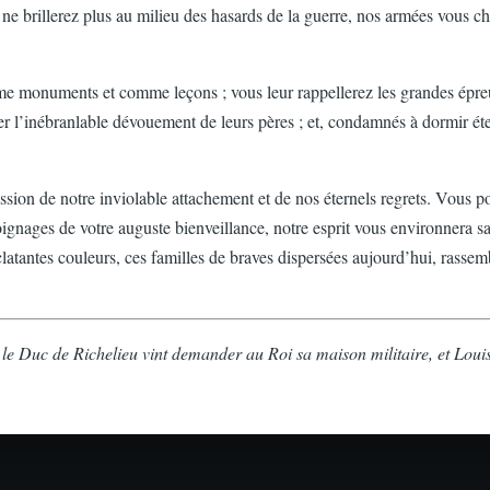
brillerez plus au milieu des hasards de la guerre, nos armées vous cher
omme monuments et comme leçons ; vous leur rappellerez les grandes épre
er l’inébranlable dévouement de leurs pères ; et, condamnés à dormir éte
ression de notre inviolable attachement et de nos éternels regrets. Vous
gnages de votre auguste bienveillance, notre esprit vous environnera san
éclatantes couleurs, ces familles de braves dispersées aujourd’hui, rassem
le Duc de Richelieu vint demander au Roi sa maison militaire, et Loui