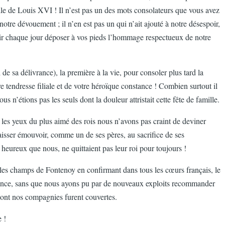
fille de Louis XVI ! Il n’est pas un des mots consolateurs que vous avez
notre dévouement ; il n’en est pas un qui n’ait ajouté à notre désespoir,
enir chaque jour déposer à vos pieds l’hommage respectueux de notre
 de sa délivrance), la première à la vie, pour consoler plus tard la
tre tendresse filiale et de votre héroïque constance ! Combien surtout il
n’étions pas les seuls dont la douleur attristait cette fête de famille.
ns les yeux du plus aimé des rois nous n’avons pas craint de deviner
laisser émouvoir, comme un de ses pères, au sacrifice de ses
heureux que nous, ne quittaient pas leur roi pour toujours !
iser les champs de Fontenoy en confirmant dans tous les cœurs français, le
issance, sans que nous ayons pu par de nouveaux exploits recommander
 dont nos compagnies furent couvertes.
 !