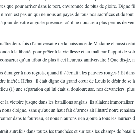
pêtes que pour arriver dans le port, environnée de plus de gloire. Digne 
l n’en est pas un qui ne nous ait payés de tous nos sacrifices et de tout 
à jouir de votre auguste présence, où il ne nous sera plus permis de v
t naître deux fois (l’anniversaire de la naissance de Madame et aussi celui
econde à la liberté, pour prêter à la vieillesse et au malheur l’appui de vo
acrer qu’un tribut de plus à cet heureux anniversaire ! Que dis-je, nous 
as étranger à nos regrets, quand il s’écriait ; les pauvres rouges ! Et da
e intérêt. Hélas ! il était digne du grand cœur de Louis le désir de se 
 (1) une séparation qui lui était si douloureuse, nos devanciers, plus 
rcer la victoire jusque dans les bataillons anglais, ils allaient immortal
n nous éloigne, sans qu’aucun haut fait d’armes ait illustré notre rena
entrer dans le fourreau, et nous n’aurons rien ajouté à tous les lauriers
it autrefois dans toutes les tranchées et sur tous les champs de bataille