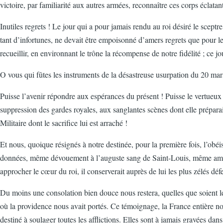
victoire, par familiarité aux autres armées, reconnaître ces corps éclat
Inutiles regrets ! Le jour qui a pour jamais rendu au roi désiré le scept
tant d’infortunes, ne devait être empoisonné d’amers regrets que pour les 
recueillir, en environnant le trône la récompense de notre fidélité ; ce
O vous qui fûtes les instruments de la désastreuse usurpation du 20 mars
Puisse l’avenir répondre aux espérances du présent ! Puisse le vertueux 
suppression des gardes royales, aux sanglantes scènes dont elle préparait 
Militaire dont le sacrifice lui est arraché !
Et nous, quoique résignés à notre destinée, pour la première fois, l’obé
données, même dévouement à l’auguste sang de Saint-Louis, même amour
approcher le cœur du roi, il conserverait auprès de lui les plus zélés dé
Du moins une consolation bien douce nous restera, quelles que soient les
où la providence nous avait portés. Ce témoignage, la France entière n
destiné à soulager toutes les afflictions. Elles sont à jamais gravées d