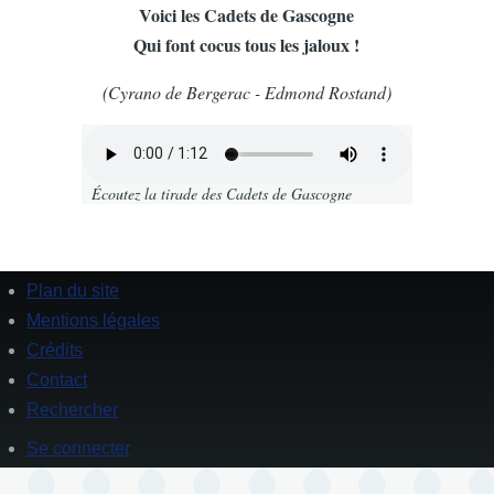
Voici les Cadets de Gascogne
Qui font cocus tous les jaloux !
(Cyrano de Bergerac - Edmond Rostand)
Fichier
audio
Écoutez la tirade des Cadets de Gascogne
Plan du site
Footer
Mentions légales
Crédits
Contact
Rechercher
Se connecter
User
account
menu