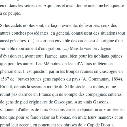
eux, dans les veines des Aquitains et avait donné une âme belliqueuse
à ce peuple.
Si les cadets nobles sont, de façon évidente, défavorisés, ceux des
autres couches possédantes, en général, connaissent des situations tout
aussi précaires. (...) le sort peu enviable des cadets est à l'origine d'un
véritable mouvement d'émigration. (...) Mais la voie privilégiée
d'évasion est, avant tout, l'armée, aussi bien pour les nobliaux puinés
que pour les autres. Les Mémoires de Jean d'Antras reflètent ce
phénomène. Il est question parmi les troupes réunies en Gascogne en
1567 de "braves jeunes gens capdets du pays (A. Communay, 1894).
En fait, depuis la seconde moitié du XIIIe siècle, au moins, on ne
réunit pas d'armée en France qui ne compte des compagnies entières
de gens de pied originaires de Gascogne. Aux vrais Gascons,
s'ajoutent d'ailleurs de faux Gascons car leur réputation aux armées ets
telle que pour se faire valoir au bivouac, on imite leurs manières et on
prend leur accent, en ponctuant ses phrases de « Cap de Diou ».