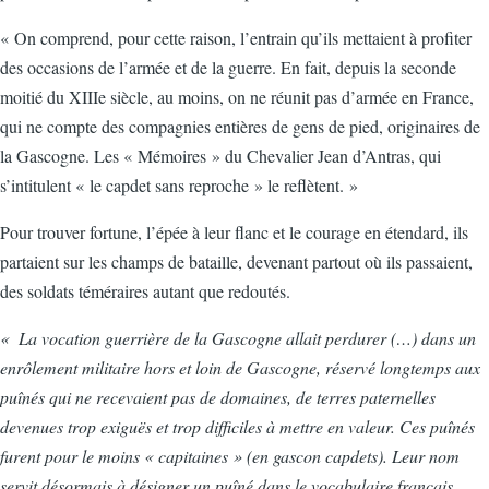
« On comprend, pour cette raison, l’entrain qu’ils mettaient à profiter
des occasions de l’armée et de la guerre. En fait, depuis la seconde
moitié du XIIIe siècle, au moins, on ne réunit pas d’armée en France,
qui ne compte des compagnies entières de gens de pied, originaires de
la Gascogne. Les « Mémoires » du Chevalier Jean d’Antras, qui
s’intitulent « le capdet sans reproche » le reflètent. »
Pour trouver fortune, l’épée à leur flanc et le courage en étendard, ils
partaient sur les champs de bataille, devenant partout où ils passaient,
des soldats téméraires autant que redoutés.
« La vocation guerrière de la Gascogne allait perdurer (…) dans un
enrôlement militaire hors et loin de Gascogne, réservé longtemps aux
puînés qui ne recevaient pas de domaines, de terres paternelles
devenues trop exiguës et trop difficiles à mettre en valeur. Ces puînés
furent pour le moins « capitaines » (en gascon capdets). Leur nom
servit désormais à désigner un puîné dans le vocabulaire français