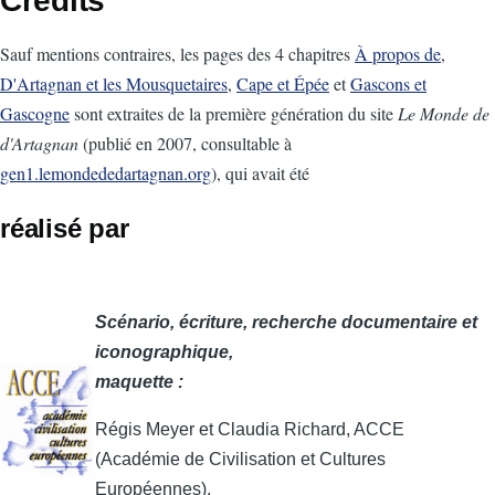
Crédits
d'Ariane
Sauf mentions contraires, les pages des 4 chapitres
À propos de
,
D'Artagnan et les Mousquetaires
,
Cape et Épée
et
Gascons et
Gascogne
sont extraites de la première génération du site
Le Monde de
d'Artagnan
(publié en 2007, consultable à
gen1.lemondededartagnan.org
), qui avait été
réalisé par
Scénario, écriture, recherche documentaire et
iconographique,
maquette :
Régis Meyer et Claudia Richard, ACCE
(Académie de Civilisation et Cultures
Européennes).