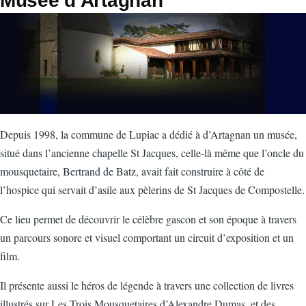
Musée d'Artagnan
d'Ariane
Depuis 1998, la commune de Lupiac a dédié à d’Artagnan un musée,
situé dans l’ancienne chapelle St Jacques, celle-là même que l’oncle du
mousquetaire, Bertrand de Batz, avait fait construire à côté de
l’hospice qui servait d’asile aux pèlerins de St Jacques de Compostelle.
Ce lieu permet de découvrir le célèbre gascon et son époque à travers
un parcours sonore et visuel comportant un circuit d’exposition et un
film.
Il présente aussi le héros de légende à travers une collection de livres
illustrés sur Les Trois Mousquetaires d’Alexandre Dumas, et des